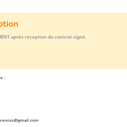
ption
MENT après réception du contrat signé.
e :
scences@gmail.com