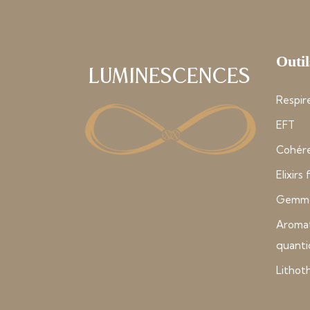
Outil
Luminescences
Respire
EFT
Cohére
Elixirs
Gemmo
Aroma
quant
Lithot