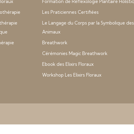
 floraux
Formation de Réflexologie Plantaire Holisti
thérapie
Les Praticiennes Certifiées
thérapie
Le Langage du Corps par la Symbolique des
ique
Animaux
hérapie
Breathwork
Cérémonies Magic Breathwork
Ebook des Elixirs Floraux
Workshop Les Elixirs Floraux