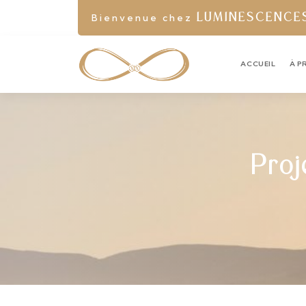
Bienvenue chez
LUMINESCENCE
ACCUEIL
À P
Proj